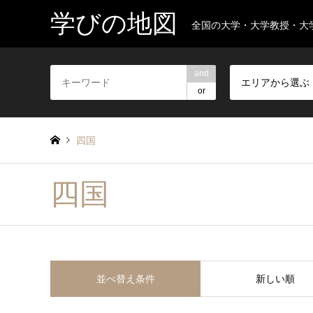
学びの地図
全国の大学・大学教授・大
and
エリアから選ぶ
or
四国
四国
並べ替え条件
新しい順