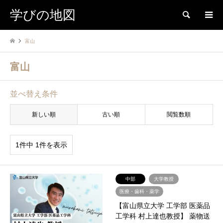
学びの地図
検索
富山
富山
並べ替え条件
新しい順
古い順
閲覧数順
1件中 1件を表示
中部
大学教授
医療・歯科・薬学
【富山県立大学 工学部 医薬品
工学科 村上達也教授】 薬物送