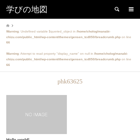
学びの地図
検索
Warning
: Undefined variable $queried_object in
/home/cholog/manabi-
chizu.com/public_html/wp-content/themes/gensen_tcd050/breadcrumb.php
on line
66
Warning
: Attempt to read property "display_name" on null in
/home/cholog/manabi-
chizu.com/public_html/wp-content/themes/gensen_tcd050/breadcrumb.php
on line
66
phk63625
Hello world!