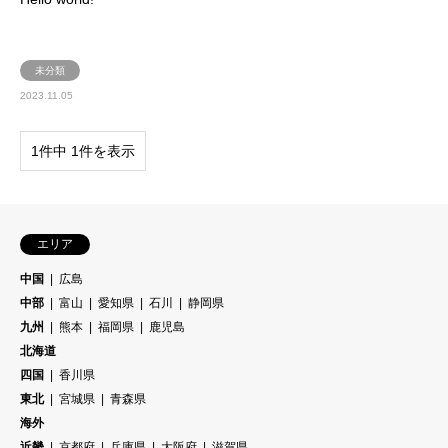
未分類
2023.11.05
1件中 1件を表示
エリア
中国
広島
中部
富山
愛知県
石川
静岡県
九州
熊本
福岡県
鹿児島
北海道
四国
香川県
東北
宮城県
青森県
海外
近畿
京都府
兵庫県
大阪府
滋賀県